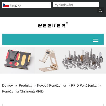
český


Přep
Domov
>
Produkty
>
Kovová Peněženka
>
RFID Peněženka
>
Peněženka Chráněná RFID