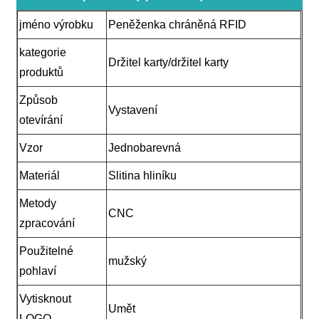
jméno výrobku
Peněženka chráněná RFID
kategorie
Držitel karty/držitel karty
produktů
Způsob
Vystavení
otevírání
Vzor
Jednobarevná
Materiál
Slitina hliníku
Metody
CNC
zpracování
Použitelné
mužský
pohlaví
Vytisknout
Umět
LOGO