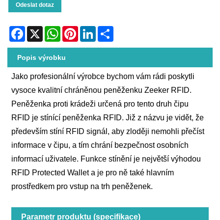
Odeslat dotaz
Facebook
X
WhatsApp
Pinterest
LinkedIn
Share
Popis výrobku
Jako profesionální výrobce bychom vám rádi poskytli
vysoce kvalitní chráněnou peněženku Zeeker RFID.
Peněženka proti krádeži určená pro tento druh čipu
RFID je stínící peněženka RFID. Již z názvu je vidět, že
především stíní RFID signál, aby zloději nemohli přečíst
informace v čipu, a tím chrání bezpečnost osobních
informací uživatele. Funkce stínění je největší výhodou
RFID Protected Wallet a je pro ně také hlavním
prostředkem pro vstup na trh peněženek.
Parametr produktu (specifikace)