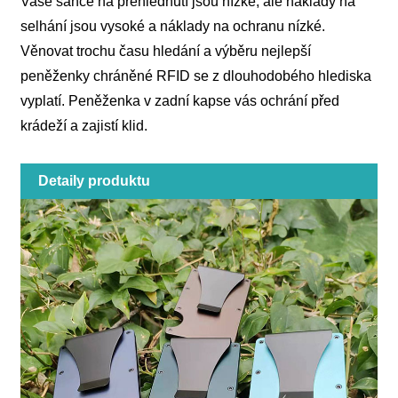
Vaše šance na přehlédnutí jsou nízké, ale náklady na
selhání jsou vysoké a náklady na ochranu nízké.
Věnovat trochu času hledání a výběru nejlepší
peněženky chráněné RFID se z dlouhodobého hlediska
vyplatí. Peněženka v zadní kapse vás ochrání před
krádeží a zajistí klid.
Detaily produktu