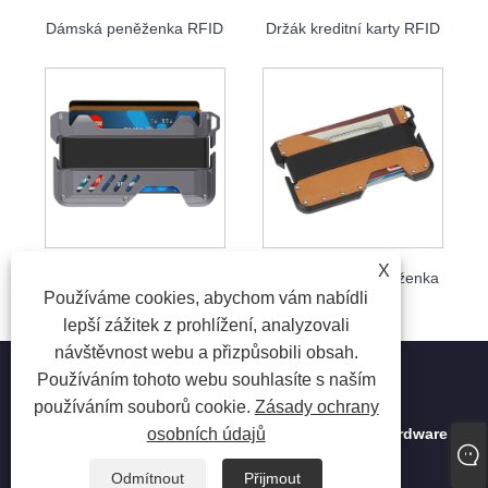
Dámská peněženka RFID
Držák kreditní karty RFID
X
Peněženka na RFID karty
RFID kožená peněženka
Používáme cookies, abychom vám nabídli
lepší zážitek z prohlížení, analyzovali
návštěvnost webu a přizpůsobili obsah.
Používáním tohoto webu souhlasíte s naším
používáním souborů cookie.
Zásady ochrany
Copyright © 2023 Shenzhen Hongtai Electronic Hardware
osobních údajů
Co., Ltd. - Kovová peněženka, lisování kovů, CNC
obrábění - Všechna práva vyhrazena
Odmítnout
Přijmout